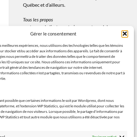
Québec et d’ailleurs.
Tous les propos
sont ceux de l’auteur et n’engagent que lui
Gérer le consentement
et lui seul. L’auteur ne saurait être tenu
responsable de tout problème découlant de
es meilleures expériences, nous utilisons des technologies telles que les témoins
l’usage fait de ses propos et analyses.
ur stocker et/ou accéder aux informations des appareils. Le fait de consentir à
gies nous permettra de traiter des données telles que le comportement de
 les ID uniques sur ce site. Nous utilisons ces informations uniquement pour
rtrait général des tendances de navigation sur notre site internet.
formations collectées n'est partagées, transmises ou revendues de notre part à
Suivez-moi (Linktree)
rtie.
ant possible que certaines informations le soit par Wordpress, dont nous
lateforme, et l'extension WP Statistics, qui est le module utilisé pour collecter les
de navigation de nos visiteurs. Lorsque possible, le partage d'informations par
 Statistics et tout autre module que nous utilisons a été désactivée par nos
nel
Toujours activé