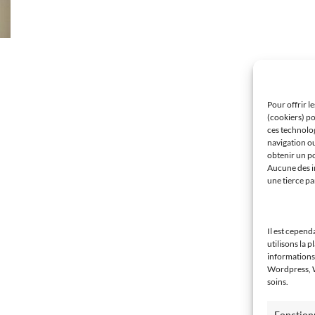
Pour offrir l
(cookiers) po
ces technolo
navigation ou
obtenir un po
Aucune des in
une tierce pa
Il est cepend
utilisons la p
informations 
Wordpress, WP
soins.
Fonction