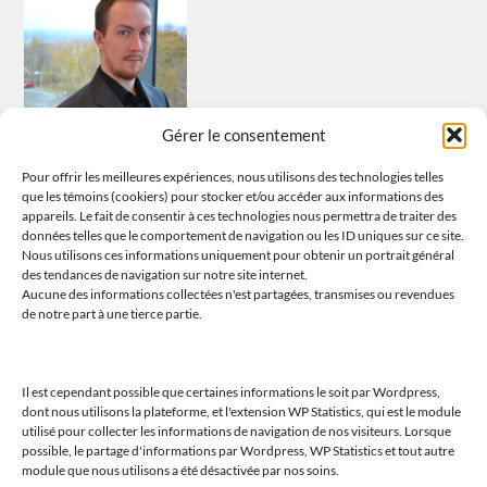
Gérer le consentement
Pour offrir les meilleures expériences, nous utilisons des technologies telles
que les témoins (cookiers) pour stocker et/ou accéder aux informations des
appareils. Le fait de consentir à ces technologies nous permettra de traiter des
données telles que le comportement de navigation ou les ID uniques sur ce site.
Nous utilisons ces informations uniquement pour obtenir un portrait général
Tous les propos sont ceux de l’auteur et n’engagent que lui et lui
des tendances de navigation sur notre site internet.
seul. L’auteur ne saurait être tenu responsable de tout problème
Aucune des informations collectées n'est partagées, transmises ou revendues
de notre part à une tierce partie.
découlant de l’usage fait de ses propos et analyses.
Il est cependant possible que certaines informations le soit par Wordpress,
dont nous utilisons la plateforme, et l'extension WP Statistics, qui est le module
Suivez-moi (Linktree)
utilisé pour collecter les informations de navigation de nos visiteurs. Lorsque
possible, le partage d'informations par Wordpress, WP Statistics et tout autre
module que nous utilisons a été désactivée par nos soins.