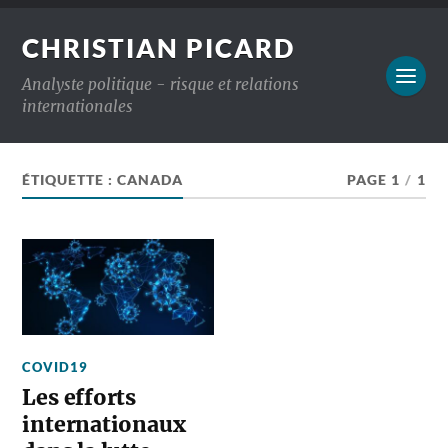
CHRISTIAN PICARD
Analyste politique - risque et relations
internationales
ÉTIQUETTE :
CANADA
PAGE 1
/
1
COVID19
Les efforts
internationaux