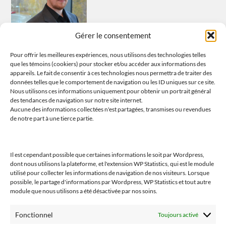
Gérer le consentement
Pour offrir les meilleures expériences, nous utilisons des technologies telles
que les témoins (cookiers) pour stocker et/ou accéder aux informations des
appareils. Le fait de consentir à ces technologies nous permettra de traiter des
données telles que le comportement de navigation ou les ID uniques sur ce site.
Nous utilisons ces informations uniquement pour obtenir un portrait général
Tous les propos sont ceux de l’auteur et n’engagent que lui et lui
des tendances de navigation sur notre site internet.
seul. L’auteur ne saurait être tenu responsable de tout problème
Aucune des informations collectées n'est partagées, transmises ou revendues
de notre part à une tierce partie.
découlant de l’usage fait de ses propos et analyses.
Il est cependant possible que certaines informations le soit par Wordpress,
dont nous utilisons la plateforme, et l'extension WP Statistics, qui est le module
Suivez-moi (Linktree)
utilisé pour collecter les informations de navigation de nos visiteurs. Lorsque
possible, le partage d'informations par Wordpress, WP Statistics et tout autre
module que nous utilisons a été désactivée par nos soins.
Fonctionnel
Toujours activé