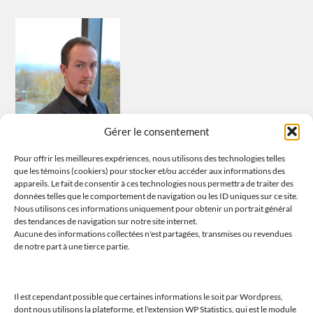
Gérer le consentement
Pour offrir les meilleures expériences, nous utilisons des technologies telles
que les témoins (cookiers) pour stocker et/ou accéder aux informations des
appareils. Le fait de consentir à ces technologies nous permettra de traiter des
données telles que le comportement de navigation ou les ID uniques sur ce site.
Nous utilisons ces informations uniquement pour obtenir un portrait général
Tous les propos sont ceux de l’auteur et n’engagent que lui et lui
des tendances de navigation sur notre site internet.
seul. L’auteur ne saurait être tenu responsable de tout problème
Aucune des informations collectées n'est partagées, transmises ou revendues
de notre part à une tierce partie.
découlant de l’usage fait de ses propos et analyses.
Il est cependant possible que certaines informations le soit par Wordpress,
dont nous utilisons la plateforme, et l'extension WP Statistics, qui est le module