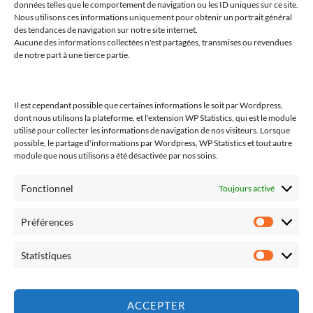
données telles que le comportement de navigation ou les ID uniques sur ce site.
Nous utilisons ces informations uniquement pour obtenir un portrait général
Tous les propos sont ceux de l’auteur et n’engagent que lui et lui
des tendances de navigation sur notre site internet.
seul. L’auteur ne saurait être tenu responsable de tout problème
Aucune des informations collectées n'est partagées, transmises ou revendues
de notre part à une tierce partie.
découlant de l’usage fait de ses propos et analyses.
Il est cependant possible que certaines informations le soit par Wordpress,
dont nous utilisons la plateforme, et l'extension WP Statistics, qui est le module
Suivez-moi (Linktree)
utilisé pour collecter les informations de navigation de nos visiteurs. Lorsque
possible, le partage d'informations par Wordpress, WP Statistics et tout autre
module que nous utilisons a été désactivée par nos soins.
Fonctionnel
Toujours activé
Préférences
Statistiques
ACCEPTER
Politique de témoins (CA)