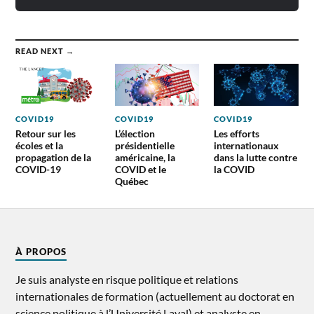
READ NEXT →
COVID19
COVID19
COVID19
Retour sur les
L’élection
Les efforts
écoles et la
présidentielle
internationaux
propagation de la
américaine, la
dans la lutte contre
COVID-19
COVID et le
la COVID
Québec
À PROPOS
Je suis analyste en risque politique et relations
internationales de formation (actuellement au doctorat en
science politique à l’Université Laval) et analyste en