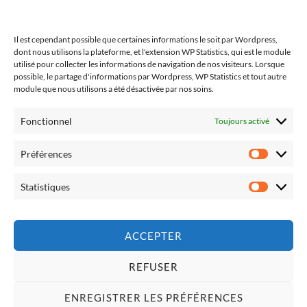
Il est cependant possible que certaines informations le soit par Wordpress,
dont nous utilisons la plateforme, et l'extension WP Statistics, qui est le module
Suivez-moi (Linktree)
utilisé pour collecter les informations de navigation de nos visiteurs. Lorsque
possible, le partage d'informations par Wordpress, WP Statistics et tout autre
module que nous utilisons a été désactivée par nos soins.
Fonctionnel
Toujours activé
Préférences
Statistiques
ACCEPTER
Politique de témoins (CA)
REFUSER
ENREGISTRER LES PRÉFÉRENCES