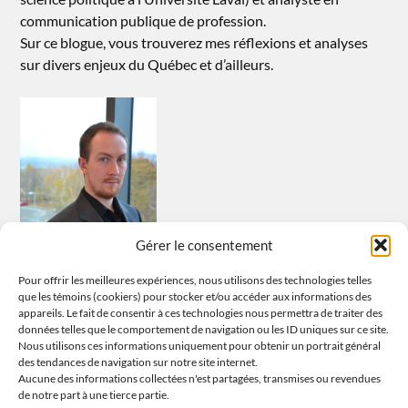
communication publique de profession.
Sur ce blogue, vous trouverez mes réflexions et analyses
sur divers enjeux du Québec et d’ailleurs.
Gérer le consentement
Pour offrir les meilleures expériences, nous utilisons des technologies telles
que les témoins (cookiers) pour stocker et/ou accéder aux informations des
appareils. Le fait de consentir à ces technologies nous permettra de traiter des
données telles que le comportement de navigation ou les ID uniques sur ce site.
Nous utilisons ces informations uniquement pour obtenir un portrait général
Tous les propos sont ceux de l’auteur et n’engagent que lui et lui
des tendances de navigation sur notre site internet.
seul. L’auteur ne saurait être tenu responsable de tout problème
Aucune des informations collectées n'est partagées, transmises ou revendues
de notre part à une tierce partie.
découlant de l’usage fait de ses propos et analyses.